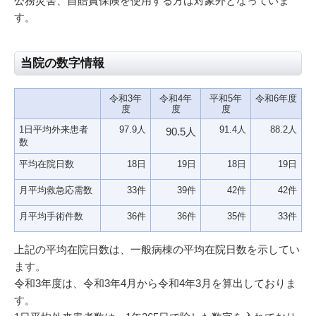
公務災害、自賠責保険を使用する方は対象外となっていま
す。
当院の数字情報
令和3年
令和4年
平
和5年
令和6年度
度
度
度
1日平均外来患者
97.9人
91.4人
88.2人
90.5
人
数
平均在院日数
18日
19日
18日
19日
月平均救急応需数
33件
39件
42件
42件
月平均手術件数
36件
36件
35件
33件
上記の平均在院日数は、一般病棟の平均在院日数を示してい
ます。
令和3年度は、令和3年4月から令和4年3月を算出しておりま
す。