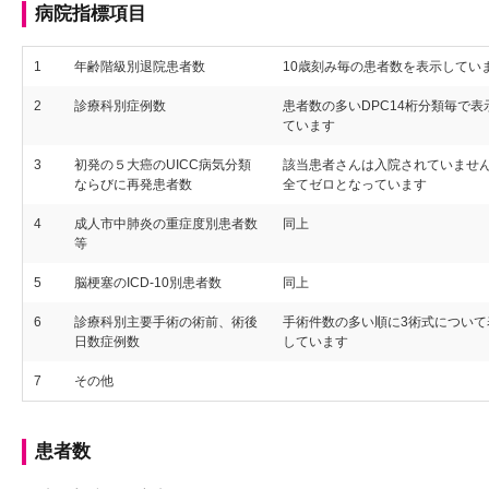
病院指標項目
1
年齢階級別退院患者数
10歳刻み毎の患者数を表示してい
2
診療科別症例数
患者数の多いDPC14桁分類毎で表
ています
3
初発の５大癌のUICC病気分類
該当患者さんは入院されていませ
ならびに再発患者数
全てゼロとなっています
4
成人市中肺炎の重症度別患者数
同上
等
5
脳梗塞のICD-10別患者数
同上
6
診療科別主要手術の術前、術後
手術件数の多い順に3術式について
日数症例数
しています
7
その他
患者数