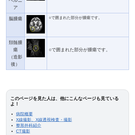
ヘルニ
ア
○で囲まれた部分が腫瘍です。
脳腫瘍
頚髄腫
瘍
○で囲まれた部分が腫瘍です。
（造影
後）
このページを見た人は、他にこんなページも見ている
よ！
病院概要
X線撮影、X線透視検査・撮影
整形外科紹介
CT撮影