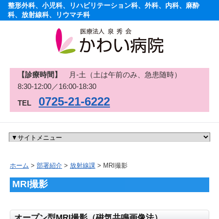
整形外科、小児科、リハビリテーション科、外科、内科、麻酔
科、放射線科、リウマチ科
【診療時間】
月-土（土は午前のみ、急患随時）
8:30-12:00／16:00-18:30
0725-21-6222
TEL
ホーム
>
部署紹介
>
放射線課
> MRI撮影
MRI撮影
オープン型MRI撮影（磁気共鳴画像法）