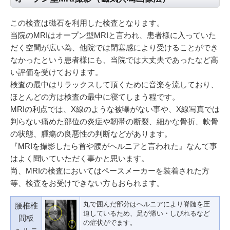
この検査は磁石を利用した検査となります。
当院のMRIはオープン型MRIと言われ、患者様に入っていた
だく空間が広い為、他院では閉塞感により受けることができ
なかったという患者様にも、当院では大丈夫であったなど高
い評価を受けております。
検査の最中はリラックスして頂くために音楽を流しており、
ほとんどの方は検査の最中に寝てしまう程です。
MRIの利点では、X線のような被曝がない事や、X線写真では
判らない痛めた部位の炎症や靭帯の断裂、細かな骨折、軟骨
の状態、腫瘍の良悪性の判断などがあります。
『MRIを撮影したら首や腰がヘルニアと言われた』なんて事
はよく聞いていただく事かと思います。
尚、MRIの検査においてはペースメーカーを装着された方
等、検査をお受けできない方もおられます。
丸で囲んだ部分はヘルニアにより脊髄を圧
腰椎椎
迫しているため、足が痛い・しびれるなど
間板
の症状がでます。